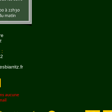
soir
medi
re
z
 :
22
sbiarritz.fr
ons aucune
mail