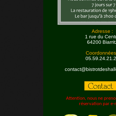
Horaires :
Ouvert midi et 
du mardi au sa
Adresse :
1 rue du Cent
64200 Biarrit
Coordonnées
05.59.24.21.
contact@bistrotdeshalle
Attention, nous ne pren
réservation par e-